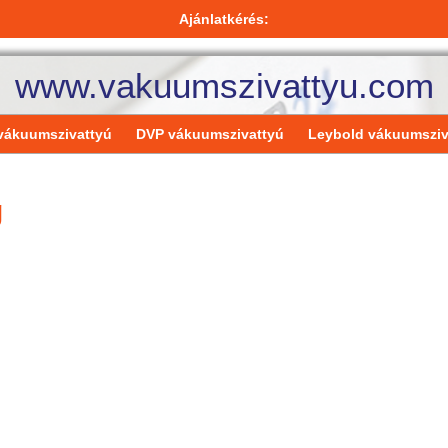
Ajánlatkérés:
www.vakuumszivattyu.com
vákuumszivattyú
DVP vákuumszivattyú
Leybold vákuumsziv
g