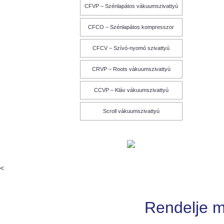
CFVP – Szénlapátos vákuumszivattyú
CFCO – Szénlapátos kompresszor
CFCV – Szívó-nyomó szivattyú
CRVP – Roots vákuumszivattyú
CCVP – Kláv vákuumszivattyú
Scroll vákuumszivattyú
<
Rendelje 