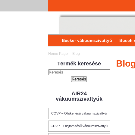
Becker vákuumszivattyú
Busch 
Home Page
Blog
Blo
Termék keresése
AIR24
vákuumszivattyúk
COVP – Olajkenésű vákuumszivattyú
CDVP – Olajtömítésű vákuumszivattyú